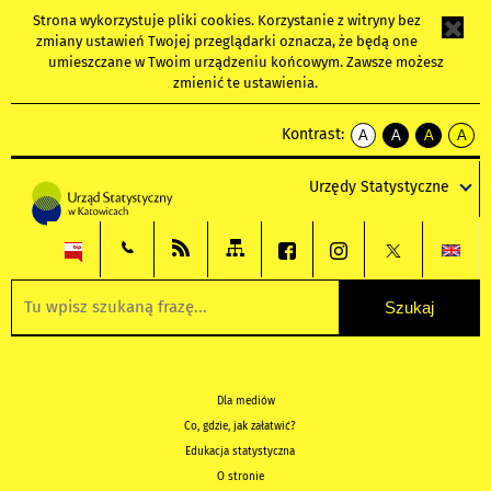
Strona wykorzystuje
pliki cookies
. Korzystanie z witryny bez
zmiany ustawień Twojej przeglądarki oznacza, że będą one
umieszczane w Twoim urządzeniu końcowym. Zawsze możesz
zmienić te ustawienia.
Kontrast:
A
A
A
A
kontrast
kontrast
kontrast
kontra
domyślny
biały
żółty
czarny
Urzędy Statystyczne
tekst
tekst
tekst
na
na
na
czarnym
czarnym
żółtym
Dla mediów
Co, gdzie, jak załatwić?
Edukacja statystyczna
O stronie