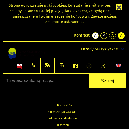
Strona wykorzystuje
pliki cookies
. Korzystanie z witryny bez
zmiany ustawień Twojej przeglądarki oznacza, że będą one
umieszczane w Twoim urządzeniu końcowym. Zawsze możesz
zmienić te ustawienia.
Kontrast:
A
A
A
A
kontrast
kontrast
kontrast
kontra
domyślny
biały
żółty
czarny
Urzędy Statystyczne
tekst
tekst
tekst
na
na
na
czarnym
czarnym
żółtym
Dla mediów
Co, gdzie, jak załatwić?
Edukacja statystyczna
O stronie