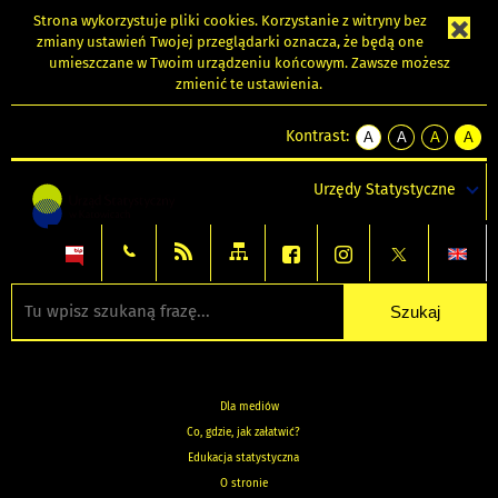
Strona wykorzystuje
pliki cookies
. Korzystanie z witryny bez
zmiany ustawień Twojej przeglądarki oznacza, że będą one
umieszczane w Twoim urządzeniu końcowym. Zawsze możesz
zmienić te ustawienia.
Kontrast:
A
A
A
A
kontrast
kontrast
kontrast
kontra
domyślny
biały
żółty
czarny
Urzędy Statystyczne
tekst
tekst
tekst
na
na
na
czarnym
czarnym
żółtym
Dla mediów
Co, gdzie, jak załatwić?
Edukacja statystyczna
O stronie