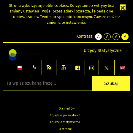
Strona wykorzystuje
pliki cookies
. Korzystanie z witryny bez
zmiany ustawień Twojej przeglądarki oznacza, że będą one
umieszczane w Twoim urządzeniu końcowym. Zawsze możesz
zmienić te ustawienia.
Kontrast:
A
A
A
A
kontrast
kontrast
kontrast
kontra
domyślny
biały
żółty
czarny
Urzędy Statystyczne
tekst
tekst
tekst
na
na
na
czarnym
czarnym
żółtym
Dla mediów
Co, gdzie, jak załatwić?
Edukacja statystyczna
O stronie