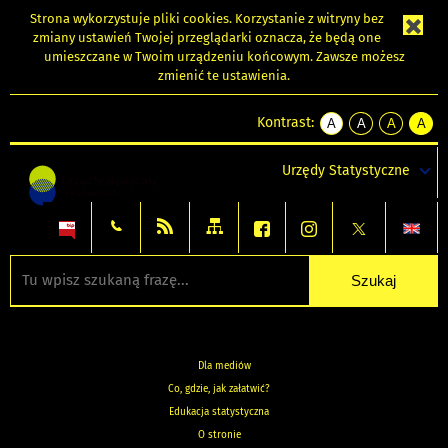
Strona wykorzystuje
pliki cookies
. Korzystanie z witryny bez
zmiany ustawień Twojej przeglądarki oznacza, że będą one
umieszczane w Twoim urządzeniu końcowym. Zawsze możesz
zmienić te ustawienia.
Kontrast:
A
A
A
A
kontrast
kontrast
kontrast
kontra
domyślny
biały
żółty
czarny
Urzędy Statystyczne
tekst
tekst
tekst
na
na
na
czarnym
czarnym
żółtym
Dla mediów
Co, gdzie, jak załatwić?
Edukacja statystyczna
O stronie