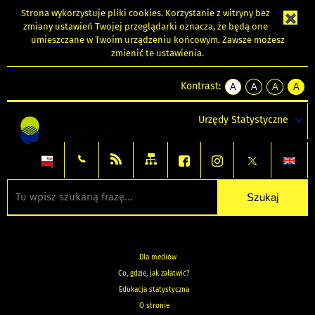
Strona wykorzystuje
pliki cookies
. Korzystanie z witryny bez
zmiany ustawień Twojej przeglądarki oznacza, że będą one
umieszczane w Twoim urządzeniu końcowym. Zawsze możesz
zmienić te ustawienia.
Kontrast:
A
A
A
A
kontrast
kontrast
kontrast
kontra
domyślny
biały
żółty
czarny
Urzędy Statystyczne
tekst
tekst
tekst
na
na
na
czarnym
czarnym
żółtym
Dla mediów
Co, gdzie, jak załatwić?
Edukacja statystyczna
O stronie