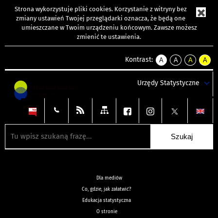
Strona wykorzystuje
pliki cookies
. Korzystanie z witryny bez
zmiany ustawień Twojej przeglądarki oznacza, że będą one
umieszczane w Twoim urządzeniu końcowym. Zawsze możesz
zmienić te ustawienia.
Kontrast:
A
A
A
A
kontrast
kontrast
kontrast
kontra
domyślny
biały
żółty
czarny
Urzędy Statystyczne
tekst
tekst
tekst
na
na
na
czarnym
czarnym
żółtym
Dla mediów
Co, gdzie, jak załatwić?
Edukacja statystyczna
O stronie