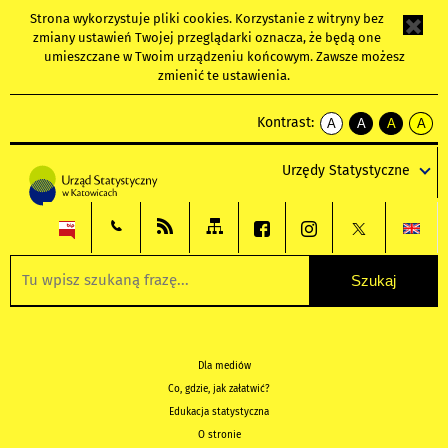
Strona wykorzystuje
pliki cookies
. Korzystanie z witryny bez
zmiany ustawień Twojej przeglądarki oznacza, że będą one
umieszczane w Twoim urządzeniu końcowym. Zawsze możesz
zmienić te ustawienia.
Kontrast:
A
A
A
A
kontrast
kontrast
kontrast
kontra
domyślny
biały
żółty
czarny
Urzędy Statystyczne
tekst
tekst
tekst
na
na
na
czarnym
czarnym
żółtym
Dla mediów
Co, gdzie, jak załatwić?
Edukacja statystyczna
O stronie