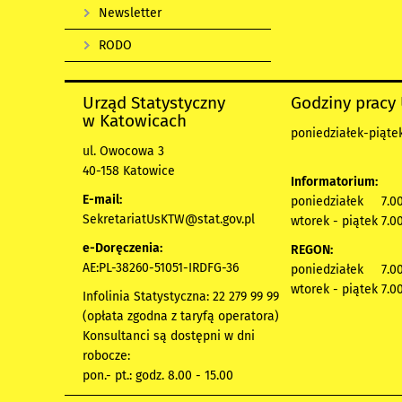
Newsletter
RODO
Urząd Statystyczny
Godziny pracy
w Katowicach
poniedziałek-piątek
ul. Owocowa 3
40-158 Katowice
Informatorium:
E-mail:
poniedziałek 7.00
SekretariatUsKTW@stat.gov.pl
wtorek - piątek 7.00
e-Doręczenia:
REGON:
AE:PL-38260-51051-IRDFG-36
poniedziałek 7.00
wtorek - piątek 7.00
Infolinia Statystyczna: 22 279 99 99
(opłata zgodna z taryfą operatora)
Konsultanci są dostępni w dni
robocze:
pon.- pt.: godz. 8.00 - 15.00