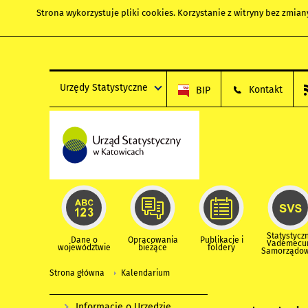
Strona wykorzystuje
pliki cookies
. Korzystanie z witryny bez zmi
Urzędy Statystyczne
Kontakt
BIP
Statystycz
Dane o
Opracowania
Publikacje i
Vademec
województwie
bieżące
foldery
Samorządo
Strona główna
Kalendarium
Informacje o Urzędzie