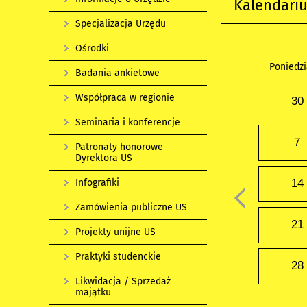
Kalendari
Specjalizacja Urzędu
Ośrodki
Poniedzi
Badania ankietowe
Współpraca w regionie
30
Seminaria i konferencje
7
Patronaty honorowe
Dyrektora US
Infografiki
14
Zamówienia publiczne US
21
Projekty unijne US
Praktyki studenckie
28
Likwidacja / Sprzedaż
majątku