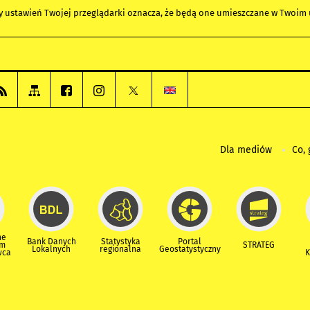
any ustawień Twojej przeglądarki oznacza, że będą one umieszczane w Twoi
Dla mediów
Co, 
ne
Bank Danych
Statystyka
Portal
um
STRATEG
Lokalnych
regionalna
Geostatystyczny
wca
K