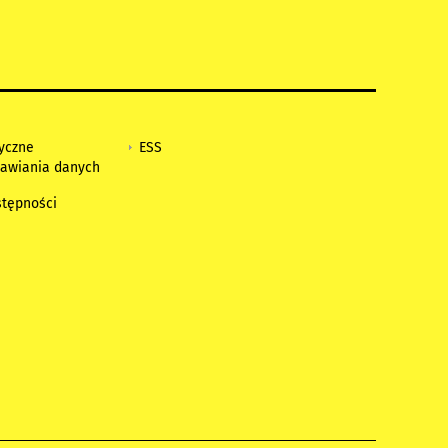
tyczne
ESS
awiania danych
h
stępności