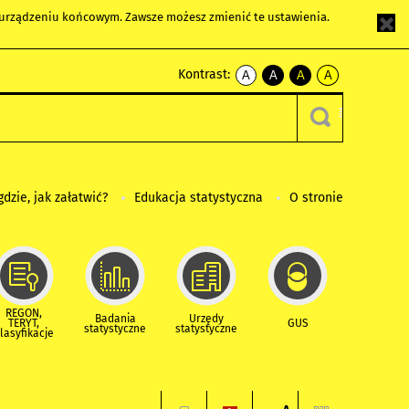
m urządzeniu końcowym. Zawsze możesz zmienić te ustawienia.
Kontrast:
A
A
A
A
kontrast
kontrast
kontrast
kontrast
domyślny
biały
żółty
czarny
tekst
tekst
tekst
na
na
na
czarnym
czarnym
żółtym
gdzie, jak załatwić?
Edukacja statystyczna
O stronie
REGON,
Badania
Urzędy
TERYT,
GUS
statystyczne
statystyczne
lasyfikacje