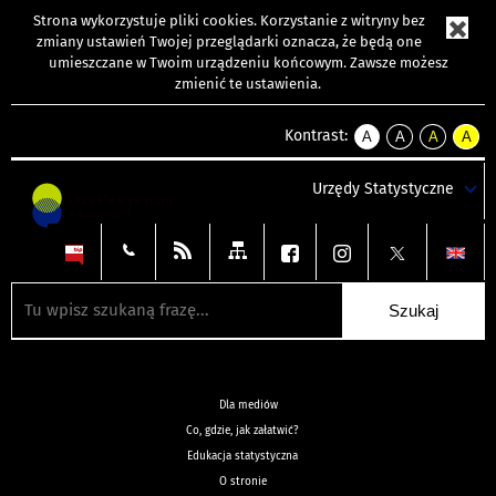
Strona wykorzystuje
pliki cookies
. Korzystanie z witryny bez
zmiany ustawień Twojej przeglądarki oznacza, że będą one
umieszczane w Twoim urządzeniu końcowym. Zawsze możesz
zmienić te ustawienia.
Kontrast:
A
A
A
A
kontrast
kontrast
kontrast
kontra
domyślny
biały
żółty
czarny
Urzędy Statystyczne
tekst
tekst
tekst
na
na
na
czarnym
czarnym
żółtym
Dla mediów
Co, gdzie, jak załatwić?
Edukacja statystyczna
O stronie