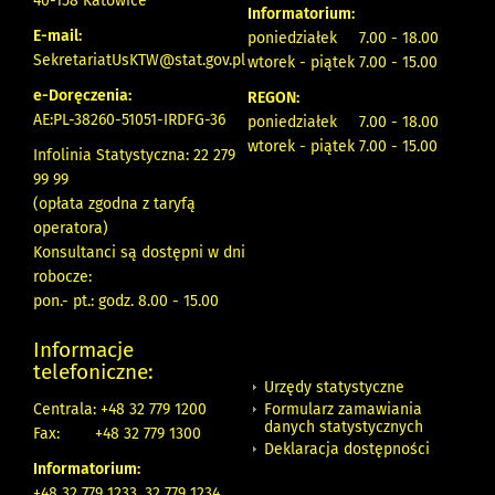
40-158 Katowice
Informatorium:
E-mail:
poniedziałek 7.00 - 18.00
SekretariatUsKTW@stat.gov.pl
wtorek - piątek 7.00 - 15.00
e-Doręczenia:
REGON:
AE:PL-38260-51051-IRDFG-36
poniedziałek 7.00 - 18.00
wtorek - piątek 7.00 - 15.00
Infolinia Statystyczna: 22 279
99 99
(opłata zgodna z taryfą
operatora)
Konsultanci są dostępni w dni
robocze:
pon.- pt.: godz. 8.00 - 15.00
Informacje
telefoniczne:
Urzędy statystyczne
Formularz zamawiania
Centrala: +48 32 779 1200
danych statystycznych
Fax:
+48 32 779 1300
Deklaracja dostępności
Informatorium:
+48 32 779 1233, 32 779 1234