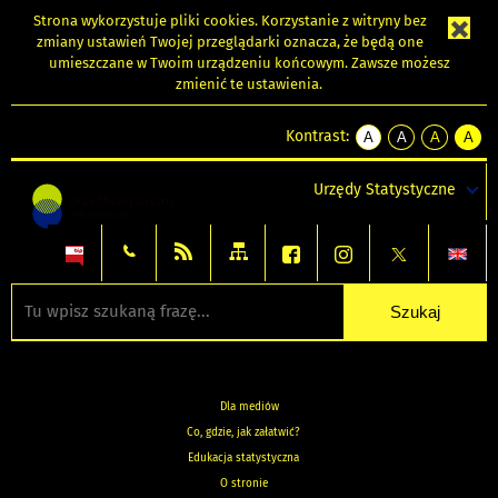
Strona wykorzystuje
pliki cookies
. Korzystanie z witryny bez
zmiany ustawień Twojej przeglądarki oznacza, że będą one
umieszczane w Twoim urządzeniu końcowym. Zawsze możesz
zmienić te ustawienia.
Kontrast:
A
A
A
A
kontrast
kontrast
kontrast
kontra
domyślny
biały
żółty
czarny
Urzędy Statystyczne
tekst
tekst
tekst
na
na
na
czarnym
czarnym
żółtym
Dla mediów
Co, gdzie, jak załatwić?
Edukacja statystyczna
O stronie