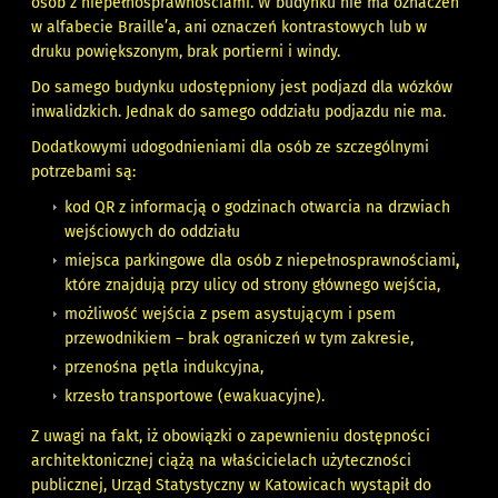
osób z niepełnosprawnościami. W budynku nie ma oznaczeń
w alfabecie Braille’a, ani oznaczeń kontrastowych lub w
druku powiększonym, brak portierni i windy.
Do samego budynku udostępniony jest podjazd dla wózków
inwalidzkich. Jednak do samego oddziału podjazdu nie ma.
Dodatkowymi udogodnieniami dla osób ze szczególnymi
potrzebami są:
kod QR z informacją o godzinach otwarcia na drzwiach
wejściowych do oddziału
miejsca parkingowe dla osób z niepełnosprawnościami
,
które znajdują przy ulicy od strony głównego wejścia,
możliwość wejścia z psem asystującym i psem
przewodnikiem – brak ograniczeń w tym zakresie,
przenośna pętla indukcyjna,
krzesło transportowe (ewakuacyjne).
Z uwagi na fakt, iż obowiązki o zapewnieniu dostępności
architektonicznej ciążą na właścicielach użyteczności
publicznej, Urząd Statystyczny w Katowicach wystąpił do