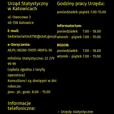
Urząd Statystyczny
Godziny pracy Urzędu:
w Katowicach
poniedziałek-piątek 7.00-15.00
ul. Owocowa 3
40-158 Katowice
Informatorium:
E-mail:
poniedziałek 7.00 - 18.00
SekretariatUsKTW@stat.gov.pl
wtorek - piątek 7.00 - 15.00
e-Doręczenia:
REGON:
AE:PL-38260-51051-IRDFG-36
poniedziałek 7.00 - 18.00
wtorek - piątek 7.00 - 15.00
Infolinia Statystyczna: 22 279
99 99
(opłata zgodna z taryfą
operatora)
Konsultanci są dostępni w dni
robocze:
pon.- pt.: godz. 8.00 - 15.00
Informacje
telefoniczne:
Urzędy statystyczne