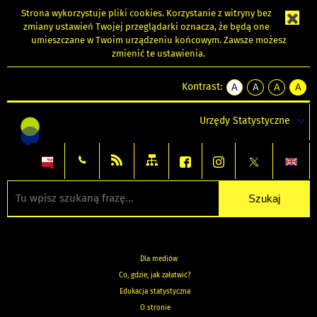
Strona wykorzystuje
pliki cookies
. Korzystanie z witryny bez
zmiany ustawień Twojej przeglądarki oznacza, że będą one
umieszczane w Twoim urządzeniu końcowym. Zawsze możesz
zmienić te ustawienia.
Kontrast:
A
A
A
A
kontrast
kontrast
kontrast
kontra
domyślny
biały
żółty
czarny
Urzędy Statystyczne
tekst
tekst
tekst
na
na
na
czarnym
czarnym
żółtym
Dla mediów
Co, gdzie, jak załatwić?
Edukacja statystyczna
O stronie