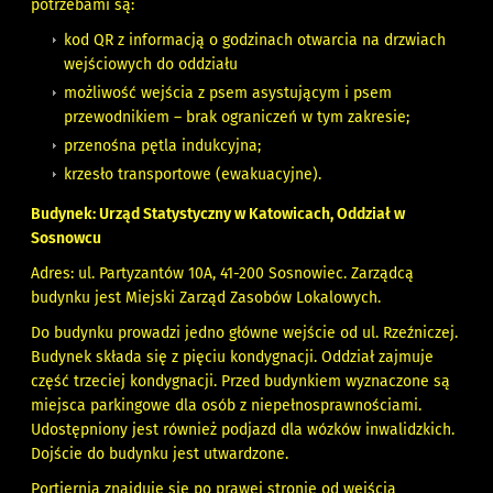
potrzebami są:
kod QR z informacją o godzinach otwarcia na drzwiach
wejściowych do oddziału
możliwość wejścia z psem asystującym i psem
przewodnikiem – brak ograniczeń w tym zakresie;
przenośna pętla indukcyjna;
krzesło transportowe (ewakuacyjne).
Budynek: Urząd Statystyczny w Katowicach, Oddział w
Sosnowcu
Adres: ul. Partyzantów 10A, 41-200 Sosnowiec. Zarządcą
budynku jest Miejski Zarząd Zasobów Lokalowych.
Do budynku prowadzi jedno główne wejście od ul. Rzeźniczej.
Budynek składa się z pięciu kondygnacji. Oddział zajmuje
część trzeciej kondygnacji. Przed budynkiem wyznaczone są
miejsca parkingowe dla osób z niepełnosprawnościami.
Udostępniony jest również podjazd dla wózków inwalidzkich.
Dojście do budynku jest utwardzone.
Portiernia znajduje się po prawej stronie od wejścia