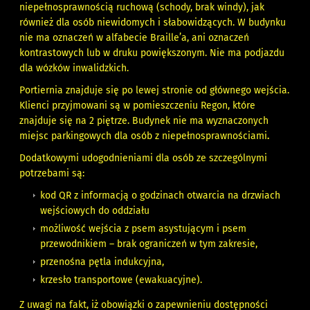
niepełnosprawnością ruchową (schody, brak windy), jak
również dla osób niewidomych i słabowidzących. W budynku
nie ma oznaczeń w alfabecie Braille’a, ani oznaczeń
kontrastowych lub w druku powiększonym. Nie ma podjazdu
dla wózków inwalidzkich.
Portiernia znajduje się po lewej stronie od głównego wejścia.
Klienci przyjmowani są w pomieszczeniu Regon, które
znajduje się na 2 piętrze. Budynek nie ma wyznaczonych
miejsc parkingowych dla osób z niepełnosprawnościami
.
Dodatkowymi udogodnieniami dla osób ze szczególnymi
potrzebami są:
kod QR z informacją o godzinach otwarcia na drzwiach
wejściowych do oddziału
możliwość wejścia z psem asystującym i psem
przewodnikiem – brak ograniczeń w tym zakresie,
przenośna pętla indukcyjna,
krzesło transportowe (ewakuacyjne).
Z uwagi na fakt, iż obowiązki o zapewnieniu dostępności