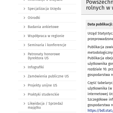
Powszechny
rolnych w 
Specjalizacja Urzędu
Ośrodki
Data publikacji:
Badania ankietowe
Urząd Statysty
Współpraca w regionie
przeprowadzoneg
Seminaria i konferencje
Publikacja zawi
metodologiczny
Patronaty honorowe
Dyrektora US
Publikacja obe
użytkownika go
Infografiki
rozdziale 10. p
gospodarstwa r
Zamówienia publiczne US
Część tabelaryc
Projekty unijne US
użytkownika (w
internetowej U
Praktyki studenckie
Szczegółowe in
Likwidacja / Sprzedaż
gospodarstwa r
majątku
https://bdl.stat.