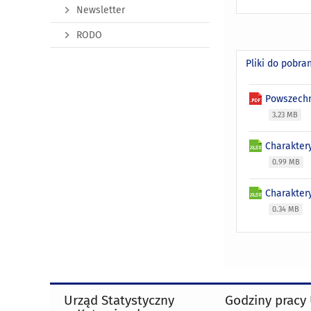
Newsletter
RODO
Pliki do pobra
Powszechn
3.23 MB
Charaktery
0.99 MB
Charaktery
0.34 MB
Urząd Statystyczny
Godziny pracy