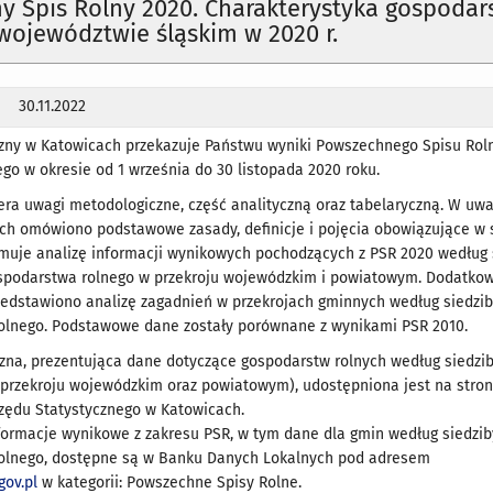
 Spis Rolny 2020. Charakterystyka gospodar
województwie śląskim w 2020 r.
30.11.2022
czny w Katowicach przekazuje Państwu wyniki Powszechnego Spisu Rol
o w okresie od 1 września do 30 listopada 2020 roku.
era uwagi metodologiczne, część analityczną oraz tabelaryczną. W uw
ch omówiono podstawowe zasady, definicje i pojęcia obowiązujące w s
jmuje analizę informacji wynikowych pochodzących z PSR 2020 według 
spodarstwa rolnego w przekroju wojewódzkim i powiatowym. Dodatko
rzedstawiono analizę zagadnień w przekrojach gminnych według siedzi
olnego. Podstawowe dane zostały porównane z wynikami PSR 2010.
zna, prezentująca dane dotyczące gospodarstw rolnych według siedzi
 przekroju wojewódzkim oraz powiatowym), udostępniona jest na stron
rzędu Statystycznego w Katowicach.
formacje wynikowe z zakresu PSR, w tym dane dla gmin według siedzib
olnego, dostępne są w Banku Danych Lokalnych pod adresem
gov.pl
w kategorii: Powszechne Spisy Rolne.