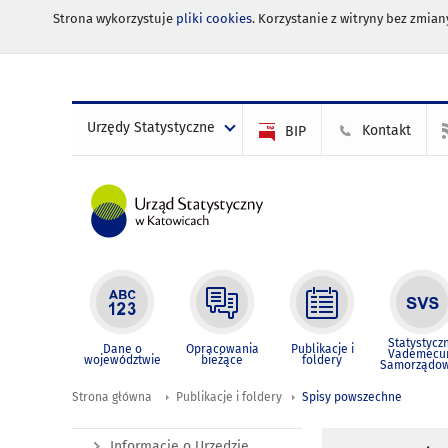
Strona wykorzystuje
pliki cookies
. Korzystanie z witryny bez zmi
Urzędy Statystyczne
Kontakt
BIP
Statystycz
Dane o
Opracowania
Publikacje i
Vademec
województwie
bieżące
foldery
Samorządo
Strona główna
Publikacje i foldery
Spisy powszechne
Informacje o Urzędzie