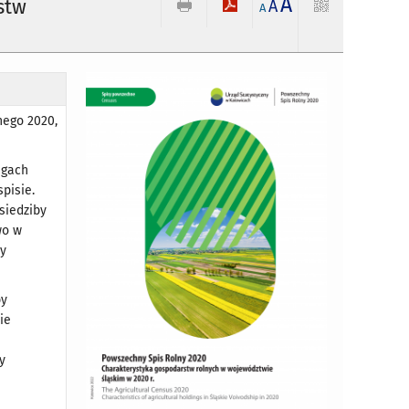
A
stw
A
A
nego 2020,
agach
pisie.
siedziby
wo w
by
by
ie
y