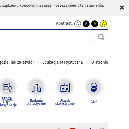
m urządzeniu końcowym. Zawsze możesz zmienić te ustawienia.
Kontrast:
A
A
A
A
kontrast
kontrast
kontrast
kontrast
domyślny
biały
żółty
czarny
tekst
tekst
tekst
na
na
na
czarnym
czarnym
żółtym
gdzie, jak załatwić?
Edukacja statystyczna
O stronie
REGON,
Badania
Urzędy
TERYT,
GUS
statystyczne
statystyczne
lasyfikacje