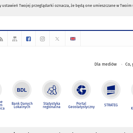
any ustawień Twojej przeglądarki oznacza, że będą one umieszczane w Twoi
Dla mediów
Co, 
ne
Bank Danych
Statystyka
Portal
um
STRATEG
Lokalnych
regionalna
Geostatystyczny
wca
K