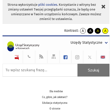
Strona wykorzystuje
pliki cookies
. Korzystanie z witryny bez
zmiany ustawień Twojej przeglądarki oznacza, że będą one
umieszczane w Twoim urządzeniu końcowym. Zawsze możesz
zmienić te ustawienia.
Kontrast:
A
A
A
A
kontrast
kontrast
kontrast
kontra
domyślny
biały
żółty
czarny
Urzędy Statystyczne
tekst
tekst
tekst
na
na
na
czarnym
czarnym
żółtym
Dla mediów
Co, gdzie, jak załatwić?
Edukacja statystyczna
O stronie