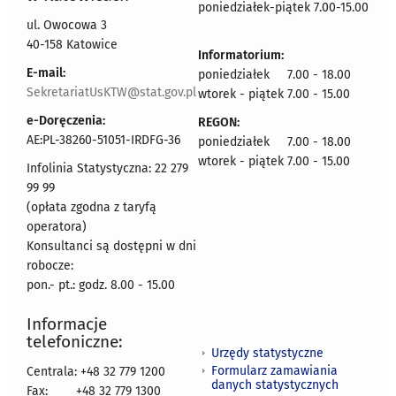
poniedziałek-piątek 7.00-15.00
ul. Owocowa 3
40-158 Katowice
Informatorium:
E-mail:
poniedziałek 7.00 - 18.00
SekretariatUsKTW@stat.gov.pl
wtorek - piątek 7.00 - 15.00
e-Doręczenia:
REGON:
AE:PL-38260-51051-IRDFG-36
poniedziałek 7.00 - 18.00
wtorek - piątek 7.00 - 15.00
Infolinia Statystyczna: 22 279
99 99
(opłata zgodna z taryfą
operatora)
Konsultanci są dostępni w dni
robocze:
pon.- pt.: godz. 8.00 - 15.00
Informacje
telefoniczne:
Urzędy statystyczne
Formularz zamawiania
Centrala: +48 32 779 1200
danych statystycznych
Fax:
+48 32 779 1300