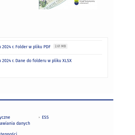
2024 r. Folder w pliku PDF
2.61 MB
024 r. Dane do folderu w pliku XLSX
tyczne
ESS
awiania danych
h
stępności