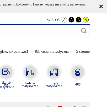
m urządzeniu końcowym. Zawsze możesz zmienić te ustawienia.
Kontrast:
A
A
A
A
kontrast
kontrast
kontrast
kontrast
domyślny
biały
żółty
czarny
tekst
tekst
tekst
na
na
na
czarnym
czarnym
żółtym
gdzie, jak załatwić?
Edukacja statystyczna
O stronie
REGON,
Badania
Urzędy
TERYT,
GUS
statystyczne
statystyczne
lasyfikacje