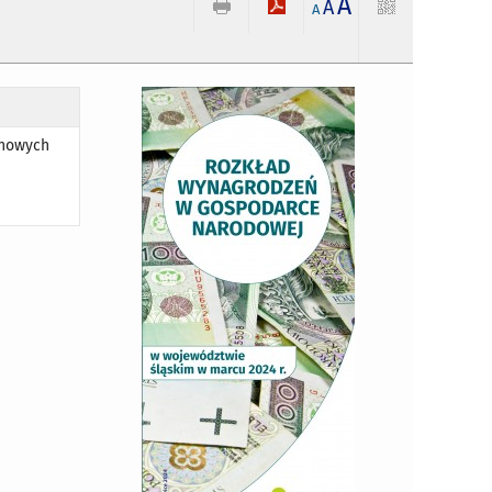
A
A
A
 nowych