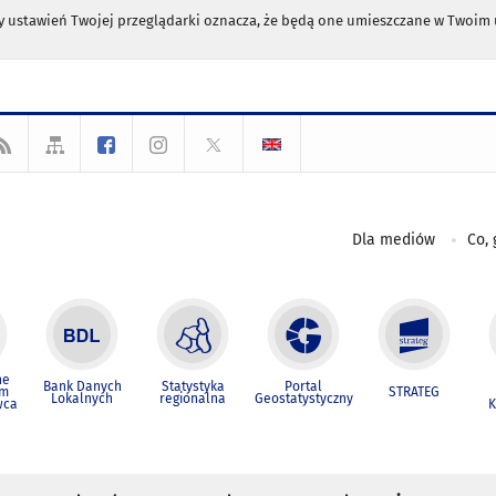
any ustawień Twojej przeglądarki oznacza, że będą one umieszczane w Twoi
Dla mediów
Co, 
ne
Bank Danych
Statystyka
Portal
um
STRATEG
Lokalnych
regionalna
Geostatystyczny
wca
K