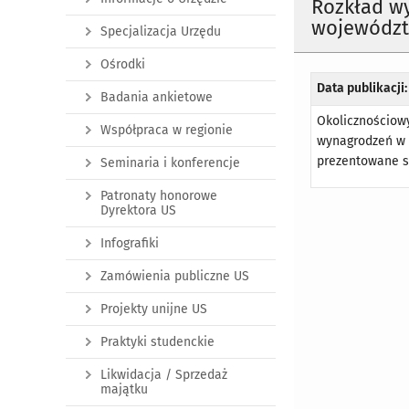
Rozkład w
województw
Specjalizacja Urzędu
Ośrodki
Data publikacji:
Badania ankietowe
Okolicznościow
Współpraca w regionie
wynagrodzeń w 
prezentowane są
Seminaria i konferencje
Patronaty honorowe
Dyrektora US
Infografiki
Zamówienia publiczne US
Projekty unijne US
Praktyki studenckie
Likwidacja / Sprzedaż
majątku