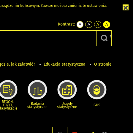
m urządzeniu końcowym. Zawsze możesz zmienić te ustawienia.
Kontrast:
A
A
A
A
kontrast
kontrast
kontrast
kontrast
domyślny
biały
żółty
czarny
tekst
tekst
tekst
na
na
na
czarnym
czarnym
żółtym
gdzie, jak załatwić?
Edukacja statystyczna
O stronie
REGON,
Badania
Urzędy
TERYT,
GUS
statystyczne
statystyczne
lasyfikacje