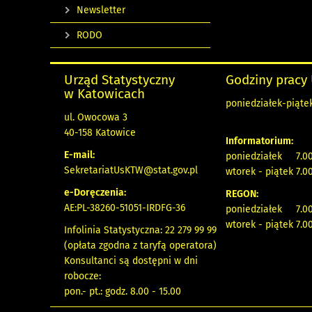
Newsletter
RODO
Urząd Statystyczny
Godziny pracy
w Katowicach
poniedziałek-piątek
ul. Owocowa 3
40-158 Katowice
Informatorium:
E-mail:
poniedziałek 7.00
SekretariatUsKTW@stat.gov.pl
wtorek - piątek 7.00
e-Doręczenia:
REGON:
AE:PL-38260-51051-IRDFG-36
poniedziałek 7.00
wtorek - piątek 7.00
Infolinia Statystyczna: 22 279 99 99
(opłata zgodna z taryfą operatora)
Konsultanci są dostępni w dni
robocze:
pon.- pt.: godz. 8.00 - 15.00