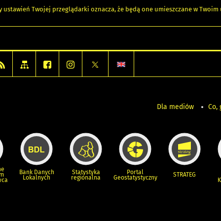
any ustawień Twojej przeglądarki oznacza, że będą one umieszczane w Twoi
Dla mediów
Co, 
ne
Bank Danych
Statystyka
Portal
um
STRATEG
Lokalnych
regionalna
Geostatystyczny
wca
K