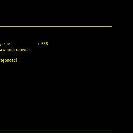
tyczne
ESS
awiania danych
h
stępności