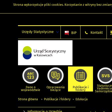
Strona wykorzystuje
pliki cookies
. Korzystanie z witryny bez zmi
Urzędy Statystyczne
Kontakt
BIP
Statystycz
Dane o
Opracowania
Publikacje i
Vademec
województwie
bieżące
foldery
Samorządo
Strona główna
Publikacje i foldery
Edukacja
Informacje o Urzędzie