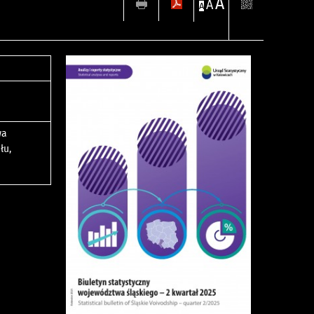
A
A
A
wa
łu,