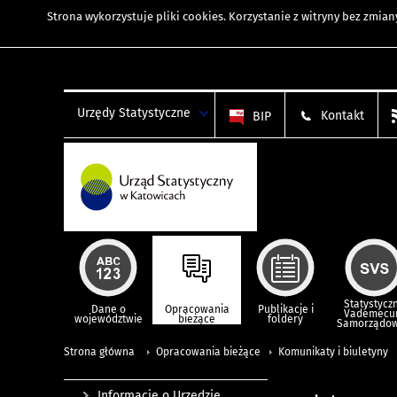
Strona wykorzystuje
pliki cookies
. Korzystanie z witryny bez zmi
Urzędy Statystyczne
Kontakt
BIP
Statystycz
Dane o
Opracowania
Publikacje i
Vademec
województwie
bieżące
foldery
Samorządo
Strona główna
Opracowania bieżące
Komunikaty i biuletyny
Informacje o Urzędzie