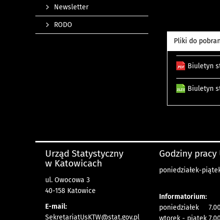
Newsletter
RODO
Pliki do pobra
Biuletyn s
Biuletyn 
Urząd Statystyczny
Godziny pracy
w Katowicach
poniedziałek-piątek
ul. Owocowa 3
40-158 Katowice
Informatorium:
E-mail:
poniedziałek 7.00
SekretariatUsKTW@stat.gov.pl
wtorek - piątek 7.00