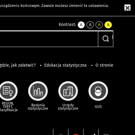
m urządzeniu końcowym. Zawsze możesz zmienić te ustawienia.
Kontrast:
A
A
A
A
kontrast
kontrast
kontrast
kontrast
domyślny
biały
żółty
czarny
tekst
tekst
tekst
na
na
na
czarnym
czarnym
żółtym
gdzie, jak załatwić?
Edukacja statystyczna
O stronie
REGON,
Badania
Urzędy
TERYT,
GUS
statystyczne
statystyczne
lasyfikacje