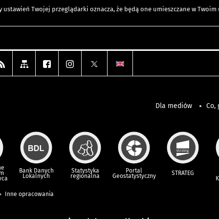
any ustawień Twojej przeglądarki oznacza, że będą one umieszczane w Twoi
Dla mediów
Co, 
ne
Bank Danych
Statystyka
Portal
um
STRATEG
Lokalnych
regionalna
Geostatystyczny
wca
K
Inne opracowania