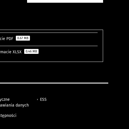
acie PDF
0.67 MB
formacie XLSX
0.46 MB
tyczne
ESS
awiania danych
h
stępności