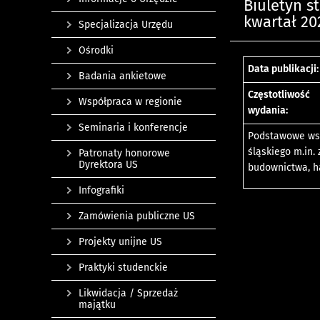
Biuletyn s
kwartał 20
Specjalizacja Urzędu
Ośrodki
Data publikacji:
Badania ankietowe
Częstotliwość
Współpraca w regionie
wydania:
Seminaria i konferencje
Podstawowe wsk
śląskiego m.in.
Patronaty honorowe
Dyrektora US
budownictwa, h
Infografiki
Zamówienia publiczne US
Projekty unijne US
Praktyki studenckie
Likwidacja / Sprzedaż
majątku