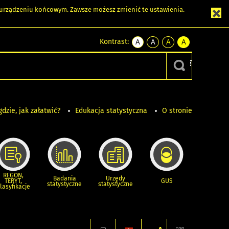
m urządzeniu końcowym. Zawsze możesz zmienić te ustawienia.
Kontrast:
A
A
A
A
kontrast
kontrast
kontrast
kontrast
domyślny
biały
żółty
czarny
tekst
tekst
tekst
na
na
na
czarnym
czarnym
żółtym
gdzie, jak załatwić?
Edukacja statystyczna
O stronie
REGON,
Badania
Urzędy
TERYT,
GUS
statystyczne
statystyczne
lasyfikacje