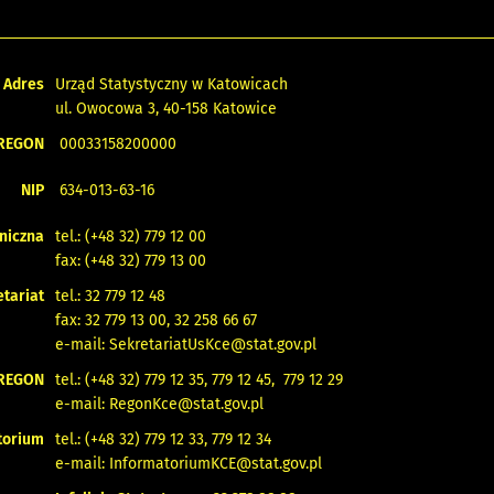
Adres
Urząd Statystyczny w Katowicach
ul. Owocowa 3, 40-158 Katowice
REGON
00033158200000
NIP
634-013-63-16
oniczna
tel.: (+48 32) 779 12 00
fax: (+48 32) 779 13 00
tariat
tel.: 32 779 12 48
fax: 32 779 13 00, 32 258 66 67
e-mail:
SekretariatUsKce@stat.gov.pl
REGON
tel.: (+48 32) 779 12 35, 779 12 45, 779 12 29
e-mail:
RegonKce@stat.gov.pl
torium
tel.: (+48 32) 779 12 33, 779 12 34
e-mail:
InformatoriumKCE@stat.gov.pl