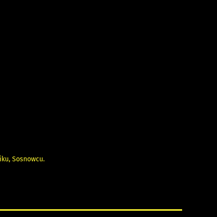
iku
,
Sosnowcu
.