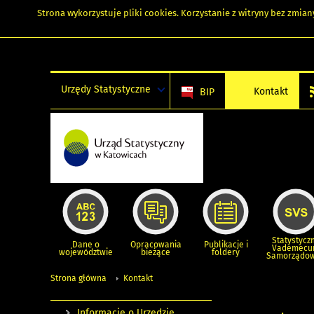
Strona wykorzystuje
pliki cookies
. Korzystanie z witryny bez zmi
Urzędy Statystyczne
Kontakt
BIP
Statystycz
Dane o
Opracowania
Publikacje i
Vademec
województwie
bieżące
foldery
Samorządo
Strona główna
Kontakt
Informacje o Urzędzie