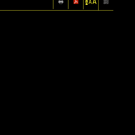
A
A
A