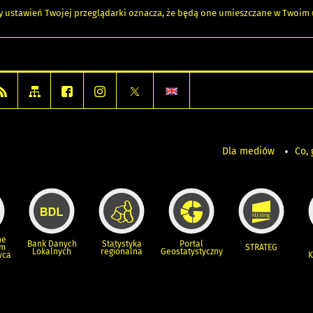
any ustawień Twojej przeglądarki oznacza, że będą one umieszczane w Twoi
Dla mediów
Co, 
ne
Bank Danych
Statystyka
Portal
um
STRATEG
Lokalnych
regionalna
Geostatystyczny
wca
K