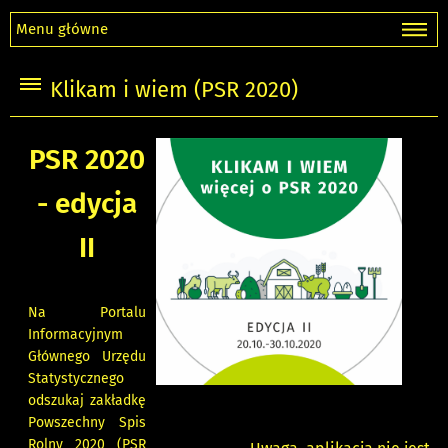
Menu główne
Klikam i wiem (PSR 2020)
PSR 2020
- edycja
II
Na Portalu
Informacyjnym
Głównego Urzędu
Statystycznego
odszukaj zakładkę
Powszechny Spis
Rolny 2020 (PSR