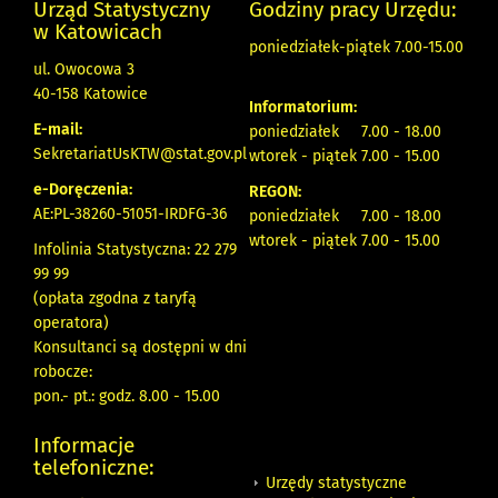
Urząd Statystyczny
Godziny pracy Urzędu:
w Katowicach
poniedziałek-piątek 7.00-15.00
ul. Owocowa 3
40-158 Katowice
Informatorium:
E-mail:
poniedziałek 7.00 - 18.00
SekretariatUsKTW@stat.gov.pl
wtorek - piątek 7.00 - 15.00
e-Doręczenia:
REGON:
AE:PL-38260-51051-IRDFG-36
poniedziałek 7.00 - 18.00
wtorek - piątek 7.00 - 15.00
Infolinia Statystyczna: 22 279
99 99
(opłata zgodna z taryfą
operatora)
Konsultanci są dostępni w dni
robocze:
pon.- pt.: godz. 8.00 - 15.00
Informacje
telefoniczne:
Urzędy statystyczne