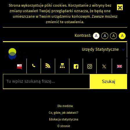
Strona wykorzystuje
pliki cookies
. Korzystanie z witryny bez
zmiany ustawień Twojej przeglądarki oznacza, że będą one
umieszczane w Twoim urządzeniu końcowym. Zawsze możesz
zmienić te ustawienia.
Kontrast:
A
A
A
A
kontrast
kontrast
kontrast
kontra
domyślny
biały
żółty
czarny
Urzędy Statystyczne
tekst
tekst
tekst
na
na
na
czarnym
czarnym
żółtym
Dla mediów
Co, gdzie, jak załatwić?
Edukacja statystyczna
O stronie