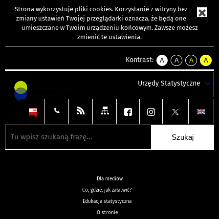
Strona wykorzystuje
pliki cookies
. Korzystanie z witryny bez
zmiany ustawień Twojej przeglądarki oznacza, że będą one
umieszczane w Twoim urządzeniu końcowym. Zawsze możesz
zmienić te ustawienia.
Kontrast:
A
A
A
A
kontrast
kontrast
kontrast
kontra
domyślny
biały
żółty
czarny
Urzędy Statystyczne
tekst
tekst
tekst
na
na
na
czarnym
czarnym
żółtym
Dla mediów
Co, gdzie, jak załatwić?
Edukacja statystyczna
O stronie