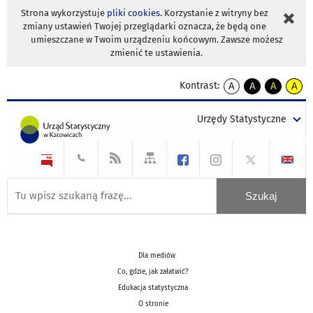
Strona wykorzystuje
pliki cookies
. Korzystanie z witryny bez
zmiany ustawień Twojej przeglądarki oznacza, że będą one
umieszczane w Twoim urządzeniu końcowym. Zawsze możesz
zmienić te ustawienia.
Kontrast:
A
A
A
A
kontrast
kontrast
kontrast
kontra
domyślny
biały
żółty
czarny
Urzędy Statystyczne
tekst
tekst
tekst
na
na
na
czarnym
czarnym
żółtym
Dla mediów
Co, gdzie, jak załatwić?
Edukacja statystyczna
O stronie