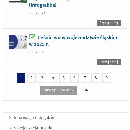
(Infografika)
20.07.2026
Czytaj dalej
Leśnictwo w województwie śląskim
w 2025 r.
20.07.2026
Czytaj dalej
1
2
3
4
5
6
7
8
9
następna strona
14
Informacje o Urzędzie
Specjalizacja Urzędu