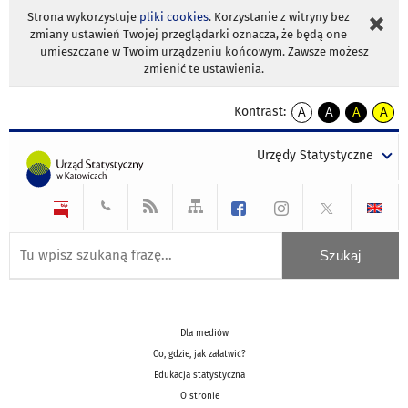
Strona wykorzystuje
pliki cookies
. Korzystanie z witryny bez
zmiany ustawień Twojej przeglądarki oznacza, że będą one
umieszczane w Twoim urządzeniu końcowym. Zawsze możesz
zmienić te ustawienia.
Kontrast:
A
A
A
A
kontrast
kontrast
kontrast
kontra
domyślny
biały
żółty
czarny
Urzędy Statystyczne
tekst
tekst
tekst
na
na
na
czarnym
czarnym
żółtym
Dla mediów
Co, gdzie, jak załatwić?
Edukacja statystyczna
O stronie