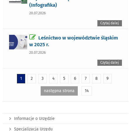
(Infografika)
20.07.2026
Czytaj dalej
Leśnictwo w województwie śląskim
w 2025 r.
20.07.2026
Czytaj dalej
1
2
3
4
5
6
7
8
9
następna strona
14
Informacje o Urzędzie
Specjalizacja Urzędu