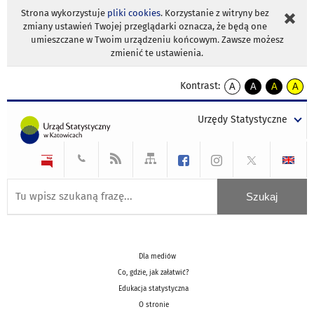
Strona wykorzystuje
pliki cookies
. Korzystanie z witryny bez
zmiany ustawień Twojej przeglądarki oznacza, że będą one
umieszczane w Twoim urządzeniu końcowym. Zawsze możesz
zmienić te ustawienia.
Kontrast:
A
A
A
A
kontrast
kontrast
kontrast
kontra
domyślny
biały
żółty
czarny
Urzędy Statystyczne
tekst
tekst
tekst
na
na
na
czarnym
czarnym
żółtym
Dla mediów
Co, gdzie, jak załatwić?
Edukacja statystyczna
O stronie