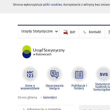
Strona wykorzystuje
pliki cookies
. Korzystanie z witryny bez zmi
Urzędy Statystyczne
Kontakt
BIP
Statystycz
Dane o
Opracowania
Publikacje i
Vademec
województwie
bieżące
foldery
Samorządo
Strona główna
kalendarz
Informacje o Urzędzie