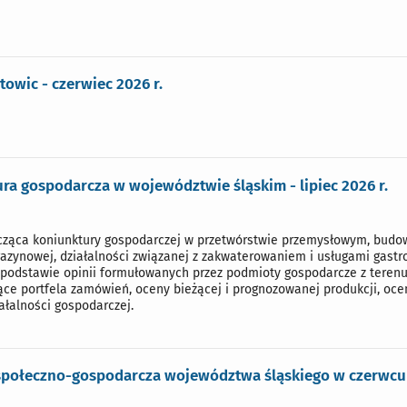
towic - czerwiec 2026 r.
ra gospodarcza w województwie śląskim - lipiec 2026 r.
cząca koniunktury gospodarczej w przetwórstwie przemysłowym, budown
zynowej, działalności związanej z zakwaterowaniem i usługami gastro
podstawie opinii formułowanych przez podmioty gospodarcze z terenu
ące portfela zamówień, oceny bieżącej i prognozowanej produkcji, oce
ałalności gospodarczej.
społeczno-gospodarcza województwa śląskiego w czerwcu 