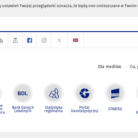
any ustawień Twojej przeglądarki oznacza, że będą one umieszczane w Twoi
Dla mediów
Co, 
ne
Bank Danych
Statystyka
Portal
um
STRATEG
Lokalnych
regionalna
Geostatystyczny
wca
K