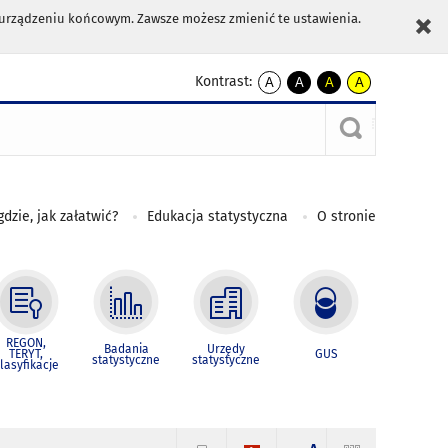
m urządzeniu końcowym. Zawsze możesz zmienić te ustawienia.
Kontrast:
A
A
A
A
kontrast
kontrast
kontrast
kontrast
domyślny
biały
żółty
czarny
tekst
tekst
tekst
na
na
na
czarnym
czarnym
żółtym
gdzie, jak załatwić?
Edukacja statystyczna
O stronie
REGON,
Badania
Urzędy
TERYT,
GUS
statystyczne
statystyczne
lasyfikacje